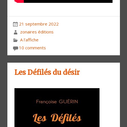
21 septembre 2022
zonaires éditions
A l'affiche
10 comments
Les Défilés du désir