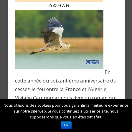
En
cette année du soixantième anniversaire du
cessez-le-feu entre la France et l’Algérie,
Viviane Campomar nous livre un roman qui
Nous utilisons des cookies pour vous garantir la meilleure expérience
explore les événements dans une
sur notre site web. Si vous continuez à utiliser ce site, nous
perspective nouvelle.
supposerons que vous en êtes satisfait.
Par l’attention que porte une adolescente,
Ok
joyeuse et nonchalante, sur les silences et