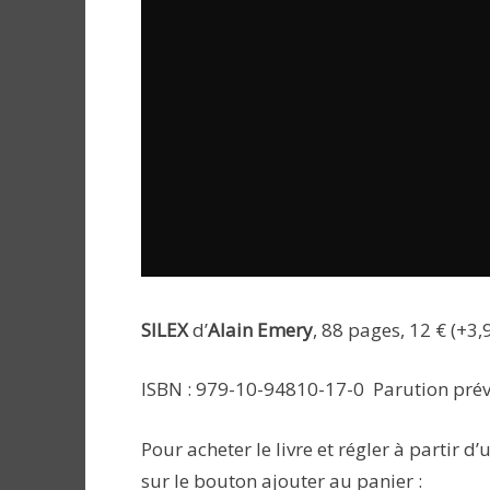
SILEX
d’
Alain Emery
, 88 pages, 12 € (+3,
ISBN : 979-10-94810-17-0 Parution prév
Pour acheter le livre et régler à partir 
sur le bouton ajouter au panier :