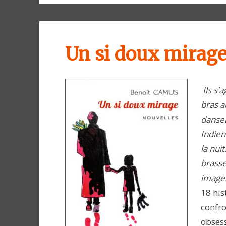
Un si doux mirag
Ils s’
bras a
dansen
Indien
la nuit
brasse
image
18 his
confro
obsess