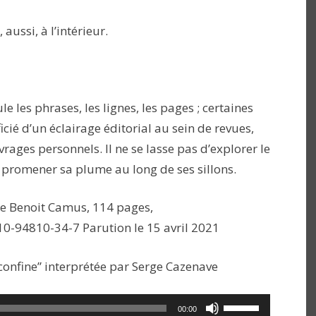
 aussi, à l’intérieur.
les phrases, les lignes, les pages ; certaines
icié d’un éclairage éditorial au sein de revues,
rages personnels. Il ne se lasse pas d’explorer le
e promener sa plume au long de ses sillons.
de Benoit Camus, 114 pages,
-10-94810-34-7 Parution le 15 avril 2021
 confine” interprétée par Serge Cazenave
Utilisez
00:00