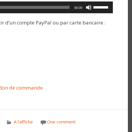
Utilisez
00:00
les
ir d’un compte PayPal ou par carte bancaire :
flèches
haut/bas
pour
augmenter
ou
diminuer
le
volume.
Bon de commande
A l'affiche
One comment