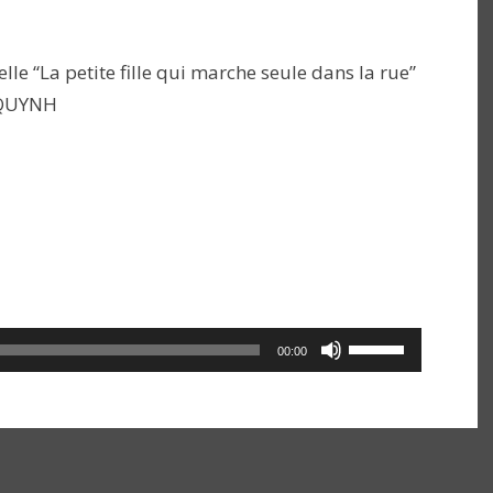
lle “La petite fille qui marche seule dans la rue”
 QUYNH
Utilisez
00:00
les
flèches
haut/bas
pour