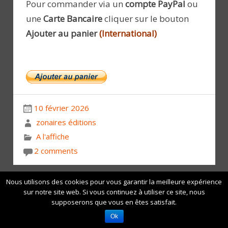
Pour commander via un
compte PayPal
ou
une
Carte Bancaire
cliquer sur le bouton
Ajouter au panier
(International)
10 février 2026
zonaires éditions
A l'affiche
2 comments
Nous utilisons des cookies pour vous garantir la meilleure expérience
Ils sont épuisés
sur notre site web. Si vous continuez à utiliser ce site, nous
supposerons que vous en êtes satisfait.
Ok