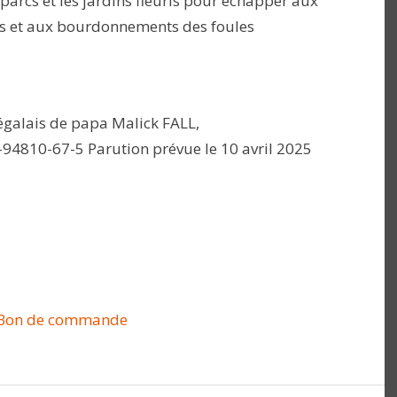
 parcs et les jardins fleuris pour échapper aux
es et aux bourdonnements des foules
énégalais de papa Malick FALL,
-94810-67-5 Parution prévue le 10 avril 2025
Bon de commande