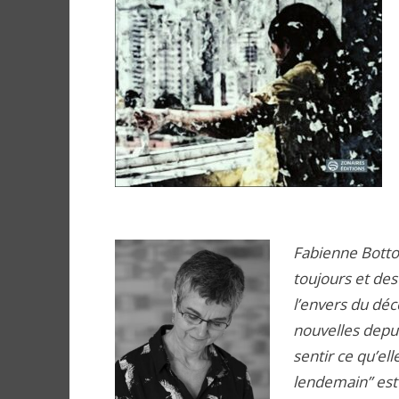
Fabienne Botto 
toujours et des
l’envers du déco
nouvelles depui
sentir ce qu’el
lendemain” est 