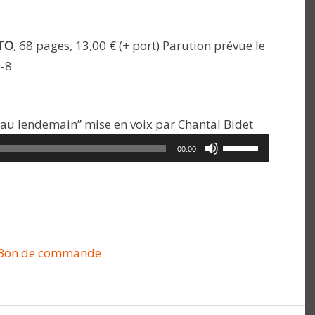
TO
, 68 pages, 13,00 € (+ port) Parution prévue le
-8
Lecteur
au lendemain” mise en voix par Chantal Bidet
audio
Utilisez
00:00
les
flèches
haut/bas
pour
augmenter
Bon de commande
ou
diminuer
le